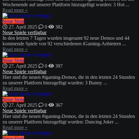
Wochenende auf unserer Plattform hinzugefügt wurden: 3 Hot ...
Read more »
Neue Slots
27. April 2025
0
382
Neue Spiele verfügbar
In den letzten 7 Tagen wurden insgesamt 92 neue Demos und 44
kommende Spiele von 92 verschiedenen iGaming-Anbietern ...
Read more »
Neue Slots
27. April 2025
0
397
Neue Spiele verfügbar
Hier sind die neuen #igaming-Demos, die in den letzten 24 Stunden
zu unserer Plattform hinzugefügt wurden: 3 Bunny ...
Read more »
Neue Slots
27. April 2025
0
367
Neue Spiele verfügbar
Hier sind die neuen #igaming-Demos, die in den letzten 24 Stunden
zu unserer Plattform hinzugefügt wurden: Dancing Joker ...
Read more »
Neue Slots