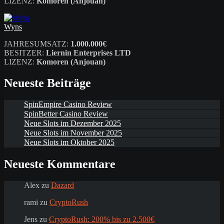
LIZENZ:
Komoren (Anjouan)
Wyns
JAHRESUMSATZ:
1.000.000€
BESITZER:
Liernin Enterprises LTD
LIZENZ:
Komoren (Anjouan)
Neueste Beiträge
SpinEmpire Casino Review
SpinBetter Casino Review
Neue Slots im Dezember 2025
Neue Slots im November 2025
Neue Slots im Oktober 2025
Neueste Kommentare
Alex
zu
Dazard
rami
zu
CryptoRush
Jens
zu
CryptoRush: 200% bis zu 2.500€