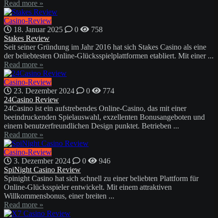
Read more »
Casino-Review
18. Januar 2025
0
758
Stakes Review
Seit seiner Gründung im Jahr 2016 hat sich Stakes Casino als eine
der beliebtesten Online-Glücksspielplattformen etabliert. Mit einer ...
Read more »
Casino-Review
23. Dezember 2024
0
774
24Casino Review
24Casino ist ein aufstrebendes Online-Casino, das mit einer
beeindruckenden Spielauswahl, exzellenten Bonusangeboten und
einem benutzerfreundlichen Design punktet. Betrieben ...
Read more »
Casino-Review
3. Dezember 2024
0
946
SpiNight Casino Review
Spinight Casino hat sich schnell zu einer beliebten Plattform für
Online-Glücksspieler entwickelt. Mit einem attraktiven
Willkommensbonus, einer breiten ...
Read more »