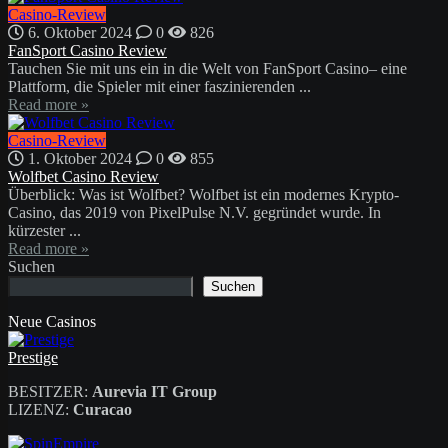
Casino-Review
6. Oktober 2024
0
826
FanSport Casino Review
Tauchen Sie mit uns ein in die Welt von FanSport Casino– eine
Plattform, die Spieler mit einer faszinierenden ...
Read more »
Casino-Review
1. Oktober 2024
0
855
Wolfbet Casino Review
Überblick: Was ist Wolfbet? Wolfbet ist ein modernes Krypto-
Casino, das 2019 von PixelPulse N.V. gegründet wurde. In
kürzester ...
Read more »
Suchen
Suchen
Neue Casinos
Prestige
BESITZER:
Aurevia IT Group
LIZENZ:
Curacao