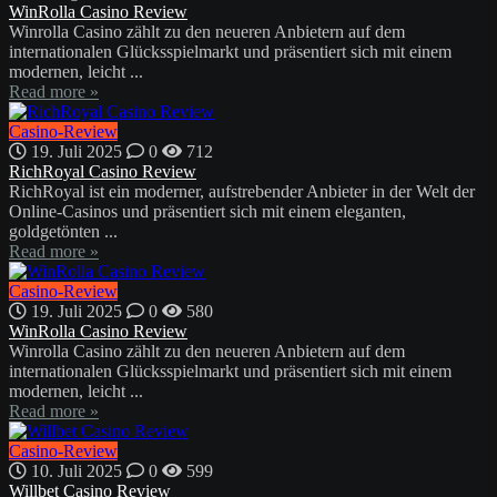
WinRolla Casino Review
Winrolla Casino zählt zu den neueren Anbietern auf dem
internationalen Glücksspielmarkt und präsentiert sich mit einem
modernen, leicht ...
Read more »
Casino-Review
19. Juli 2025
0
712
RichRoyal Casino Review
RichRoyal ist ein moderner, aufstrebender Anbieter in der Welt der
Online-Casinos und präsentiert sich mit einem eleganten,
goldgetönten ...
Read more »
Casino-Review
19. Juli 2025
0
580
WinRolla Casino Review
Winrolla Casino zählt zu den neueren Anbietern auf dem
internationalen Glücksspielmarkt und präsentiert sich mit einem
modernen, leicht ...
Read more »
Casino-Review
10. Juli 2025
0
599
Willbet Casino Review