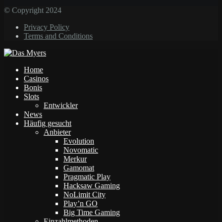
© Copyright 2024
Privacy Policy
Terms and Conditions
Home
Casinos
Bonis
Slots
Entwickler
News
Häufig gesucht
Anbieter
Evolution
Novomatic
Merkur
Gamomat
Pragmatic Play
Hacksaw Gaming
NoLimit City
Play’n GO
Big Time Gaming
Einzahlmethoden