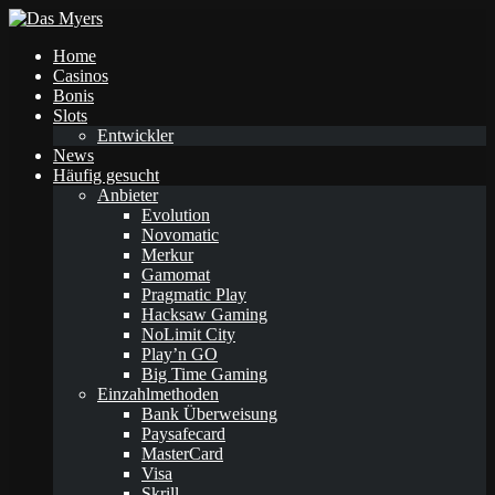
Home
Casinos
Bonis
Slots
Entwickler
News
Häufig gesucht
Anbieter
Evolution
Novomatic
Merkur
Gamomat
Pragmatic Play
Hacksaw Gaming
NoLimit City
Play’n GO
Big Time Gaming
Einzahlmethoden
Bank Überweisung
Paysafecard
MasterCard
Visa
Skrill