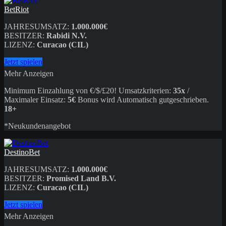
BetRiot
JAHRESUMSATZ:
1.000.000€
BESITZER:
Rabidi N.V.
LIZENZ:
Curacao (CIL)
Jetzt spielen
Mehr Anzeigen
Minimum Einzahlung von €/$/£20! Umsatzkriterien:
35x
/
Maximaler Einsatz:
5€
Bonus wird Automatisch gutgeschrieben.
18+
*Neukundenangebot
DestinoBet
JAHRESUMSATZ:
1.000.000€
BESITZER:
Promised Land B.V.
LIZENZ:
Curacao (CIL)
Jetzt spielen
Mehr Anzeigen