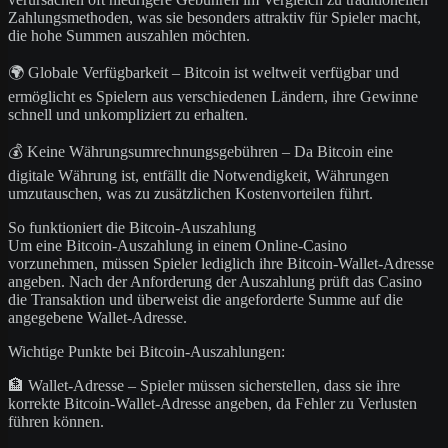
Zahlungsmethoden, was sie besonders attraktiv für Spieler macht,
die hohe Summen auszahlen möchten.
🌍 Globale Verfügbarkeit – Bitcoin ist weltweit verfügbar und
ermöglicht es Spielern aus verschiedenen Ländern, ihre Gewinne
schnell und unkompliziert zu erhalten.
💰 Keine Währungsumrechnungsgebühren – Da Bitcoin eine
digitale Währung ist, entfällt die Notwendigkeit, Währungen
umzutauschen, was zu zusätzlichen Kostenvorteilen führt.
So funktioniert die Bitcoin-Auszahlung
Um eine Bitcoin-Auszahlung in einem Online-Casino
vorzunehmen, müssen Spieler lediglich ihre Bitcoin-Wallet-Adresse
angeben. Nach der Anforderung der Auszahlung prüft das Casino
die Transaktion und überweist die angeforderte Summe auf die
angegebene Wallet-Adresse.
Wichtige Punkte bei Bitcoin-Auszahlungen:
🏦 Wallet-Adresse – Spieler müssen sicherstellen, dass sie ihre
korrekte Bitcoin-Wallet-Adresse angeben, da Fehler zu Verlusten
führen können.