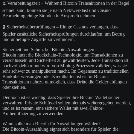
⏳ Verarbeitungszeit – Während Bitcoin-Transaktionen in der Regel
schnell sind, können sie je nach Netzwerklast und Casino-
Bearbeitung einige Stunden in Anspruch nehmen.
🔒 Sicherheitsüberprüfungen – Einige Casinos verlangen, dass
Spieler zusätzliche Sicherheitsprüfungen durchlaufen, um Betrug
und unbefugte Zugriffe zu verhindern.
Sicherheit und Schutz bei Bitcoin-Auszahlungen
Bitcoin nutzt die Blockchain-Technologie, um Transaktionen zu
verschlüsseln und Sicherheit zu gewährleisten. Jede Transaktion ist
nachvollziehbar und wird von Mining-Prozessen validiert, was sie
sehr schwer zu manipulieren macht. Im Gegensatz zu traditionellen
Banküberweisungen oder Kreditkarten ist es für Bitcoin-
Transaktionen nahezu unmöglich, dass Dritte die Gelder abfangen
oder stehlen.
Dennoch ist es wichtig, dass Spieler ihre Bitcoin-Wallet sicher
verwahren. Private Schlüssel sollten niemals weitergegeben werden,
und es ist ratsam, eine sichere Wallet mit zwei-Faktor-
Authentifizierung zu verwenden.
Wann sollte man Bitcoin für Auszahlungen wählen?
Die Bitcoin-Auszahlung eignet sich besonders für Spieler, die: