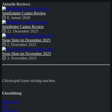
Aktuelle Reviews
SpinEmpire Casino Review
8. Januar 2026
SpinBetter Casino Review
22. Dezember 2025
Neue Slots im Dezember 2025
2. Dezember 2025
Neue Slots im November 2025
3. November 2025
Glücksspiel kann süchtig machen.
Einzahlung
Mastercard
Visa
Apple Pay