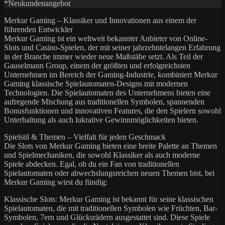
*Neukundenangebot
Merkur Gaming – Klassiker und Innovationen aus einem der
führenden Entwickler
Merkur Gaming ist ein weltweit bekannter Anbieter von Online-
Slots und Casino-Spielen, der mit seiner jahrzehntelangen Erfahrung
in der Branche immer wieder neue Maßstäbe setzt. Als Teil der
Gauselmann Group, einem der größten und erfolgreichsten
Unternehmen im Bereich der Gaming-Industrie, kombiniert Merkur
Gaming klassische Spielautomaten-Designs mit modernen
Technologien. Die Spielautomaten des Unternehmens bieten eine
aufregende Mischung aus traditionellen Symbolen, spannenden
Bonusfunktionen und innovativen Features, die den Spielern sowohl
Unterhaltung als auch lukrative Gewinnmöglichkeiten bieten.
Spielstil & Themen – Vielfalt für jeden Geschmack
Die Slots von Merkur Gaming bieten eine breite Palette an Themen
und Spielmechaniken, die sowohl Klassiker als auch moderne
Spiele abdecken. Egal, ob du ein Fan von traditionellen
Spielautomaten oder abwechslungsreichen neuen Themen bist, bei
Merkur Gaming wirst du fündig:
Klassische Slots: Merkur Gaming ist bekannt für seine klassischen
Spielautomaten, die mit traditionellen Symbolen wie Früchten, Bar-
Symbolen, 7ern und Glücksrädern ausgestattet sind. Diese Spiele