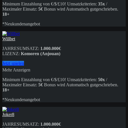
Minimum Einzahlung von €/$/£10! Umsatzkriterien:
35x
/
Maximaler Einsatz:
5€
Bonus wird Automatisch gutgeschrieben.
18+
*Neukundenangebot
Willbet
JAHRESUMSATZ:
1.000.000€
LIZENZ:
Komoren (Anjouan)
Jetzt spielen
Mehr Anzeigen
Minimum Einzahlung von €/$/£10! Umsatzkriterien:
50x
/
Maximaler Einsatz:
5€
Bonus wird Automatisch gutgeschrieben.
18+
*Neukundenangebot
Joker8
JAHRESUMSATZ:
1.000.000€