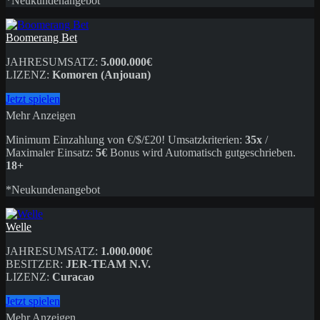
*Neukundenangebot
Boomerang Bet
JAHRESUMSATZ:
5.000.000€
LIZENZ:
Komoren (Anjouan)
Jetzt spielen
Mehr Anzeigen
Minimum Einzahlung von €/$/£20! Umsatzkriterien:
35x
/
Maximaler Einsatz:
5€
Bonus wird Automatisch gutgeschrieben.
18+
*Neukundenangebot
Welle
JAHRESUMSATZ:
1.000.000€
BESITZER:
JER-TEAM N.V.
LIZENZ:
Curacao
Jetzt spielen
Mehr Anzeigen