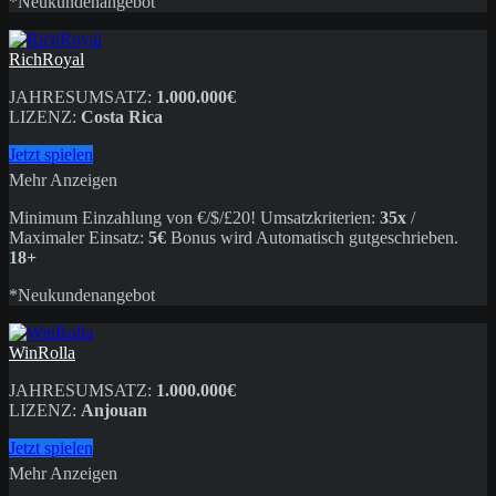
*Neukundenangebot
RichRoyal
JAHRESUMSATZ:
1.000.000€
LIZENZ:
Costa Rica
Jetzt spielen
Mehr Anzeigen
Minimum Einzahlung von €/$/£20! Umsatzkriterien:
35x
/
Maximaler Einsatz:
5€
Bonus wird Automatisch gutgeschrieben.
18+
*Neukundenangebot
WinRolla
JAHRESUMSATZ:
1.000.000€
LIZENZ:
Anjouan
Jetzt spielen
Mehr Anzeigen