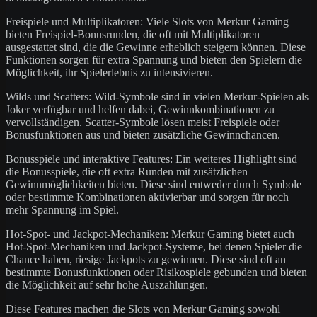
Freispiele und Multiplikatoren: Viele Slots von Merkur Gaming
bieten Freispiel-Bonusrunden, die oft mit Multiplikatoren
ausgestattet sind, die die Gewinne erheblich steigern können. Diese
Funktionen sorgen für extra Spannung und bieten den Spielern die
Möglichkeit, ihr Spielerlebnis zu intensivieren.
Wilds und Scatters: Wild-Symbole sind in vielen Merkur-Spielen als
Joker verfügbar und helfen dabei, Gewinnkombinationen zu
vervollständigen. Scatter-Symbole lösen meist Freispiele oder
Bonusfunktionen aus und bieten zusätzliche Gewinnchancen.
Bonusspiele und interaktive Features: Ein weiteres Highlight sind
die Bonusspiele, die oft extra Runden mit zusätzlichen
Gewinnmöglichkeiten bieten. Diese sind entweder durch Symbole
oder bestimmte Kombinationen aktivierbar und sorgen für noch
mehr Spannung im Spiel.
Hot-Spot- und Jackpot-Mechaniken: Merkur Gaming bietet auch
Hot-Spot-Mechaniken und Jackpot-Systeme, bei denen Spieler die
Chance haben, riesige Jackpots zu gewinnen. Diese sind oft an
bestimmte Bonusfunktionen oder Risikospiele gebunden und bieten
die Möglichkeit auf sehr hohe Auszahlungen.
Diese Features machen die Slots von Merkur Gaming sowohl