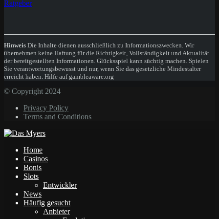
Ratgeber
Hinweis
Die Inhalte dienen ausschließlich zu Informationszwecken. Wir
übernehmen keine Haftung für die Richtigkeit, Vollständigkeit und Aktualität
der bereitgestellten Informationen. Glücksspiel kann süchtig machen. Spielen
Sie verantwortungsbewusst und nur, wenn Sie das gesetzliche Mindestalter
erreicht haben. Hilfe auf gambleaware.org
© Copyright 2024
Privacy Policy
Terms and Conditions
Home
Casinos
Bonis
Slots
Entwickler
News
Häufig gesucht
Anbieter