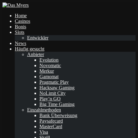
Home
Casinos
Bonis
Slots
Entwickler
News
Häufig gesucht
Anbieter
Evolution
Novomatic
Merkur
Gamomat
Pragmatic Play
Hacksaw Gaming
NoLimit City
Play’n GO
Big Time Gaming
Einzahlmethoden
Bank Überweisung
Paysafecard
MasterCard
Visa
Skrill