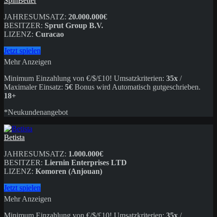
SpinBetter
JAHRESUMSATZ:
20.000.000€
BESITZER:
Sprut Group B.V.
LIZENZ:
Curacao
Jetzt spielen
Mehr Anzeigen
Minimum Einzahlung von €/$/£10! Umsatzkriterien:
35x
/
Maximaler Einsatz:
5€
Bonus wird Automatisch gutgeschrieben.
18+
*Neukundenangebot
Betista
JAHRESUMSATZ:
1.000.000€
BESITZER:
Liernin Enterprises LTD
LIZENZ:
Komoren (Anjouan)
Jetzt spielen
Mehr Anzeigen
Minimum Einzahlung von €/$/£10! Umsatzkriterien:
35x
/