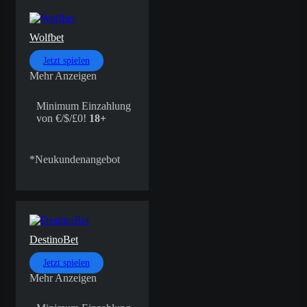
Wolfbet
Jetzt spielen
Mehr Anzeigen
Minimum Einzahlung
von €/$/£0!
18+
*Neukundenangebot
DestinoBet
Jetzt spielen
Mehr Anzeigen