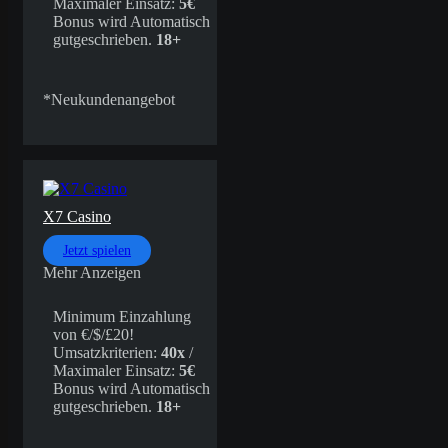
Maximaler Einsatz:
5€
Bonus wird Automatisch
gutgeschrieben.
18+
*Neukundenangebot
X7 Casino
Jetzt spielen
Mehr Anzeigen
Minimum Einzahlung
von €/$/£20!
Umsatzkriterien:
40x
/
Maximaler Einsatz:
5€
Bonus wird Automatisch
gutgeschrieben.
18+