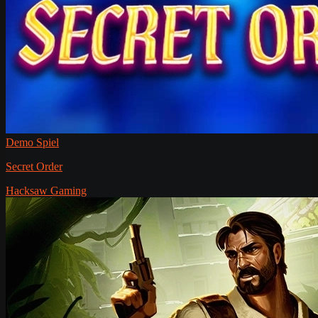
Demo Spiel
Secret Order
Hacksaw Gaming