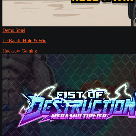
Demo Spiel
Le Bandit Hold & Win
Hacksaw Gaming