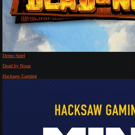
Demo Spiel
Dead by Noon
Hacksaw Gaming