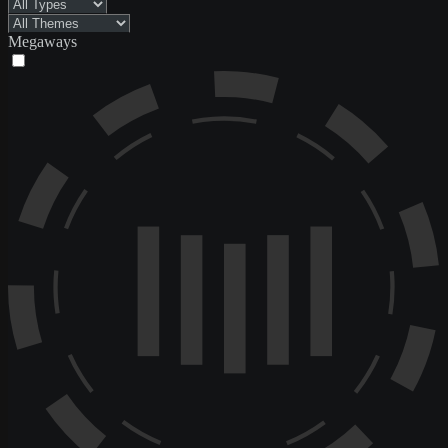
Megaways