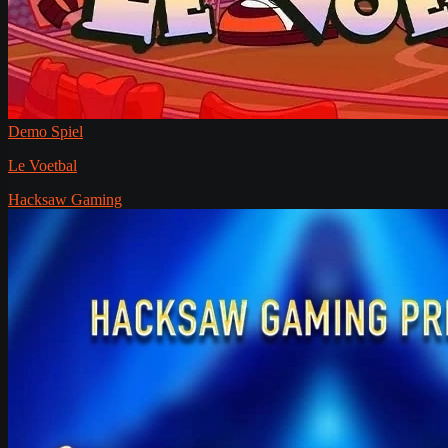
Demo Spiel
Le Voetbal
Hacksaw Gaming