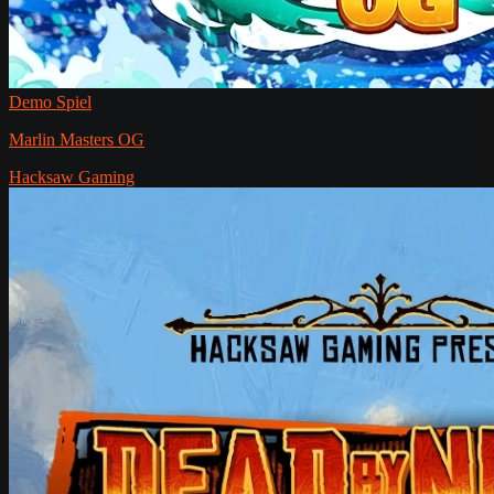
Demo Spiel
Marlin Masters OG
Hacksaw Gaming