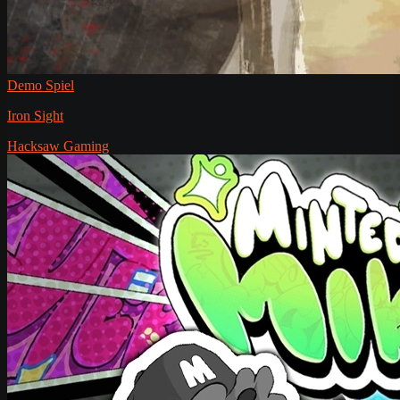
Demo Spiel
Iron Sight
Hacksaw Gaming