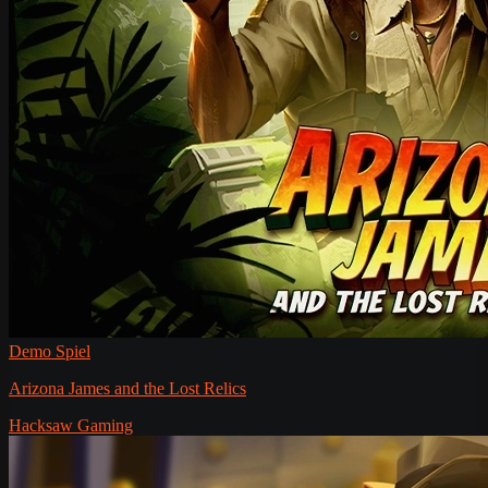
Demo Spiel
Arizona James and the Lost Relics
Hacksaw Gaming