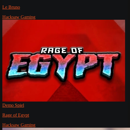
Le Bruno
Hacksaw Gaming
Demo Spiel
Rage of Egypt
Hacksaw Gaming