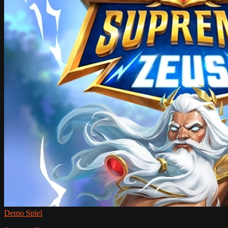
Demo Spiel